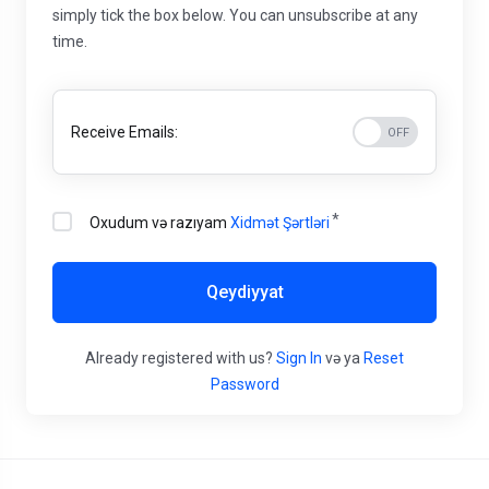
simply tick the box below. You can unsubscribe at any
time.
Receive Emails:
Oxudum və razıyam
Xidmət Şərtləri
Qeydiyyat
Already registered with us?
Sign In
və ya
Reset
Password