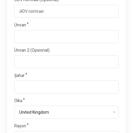
Ünvan
Ünvan 2 (Opsional)
Şəhər
Ölkə
Rayon
Rayon