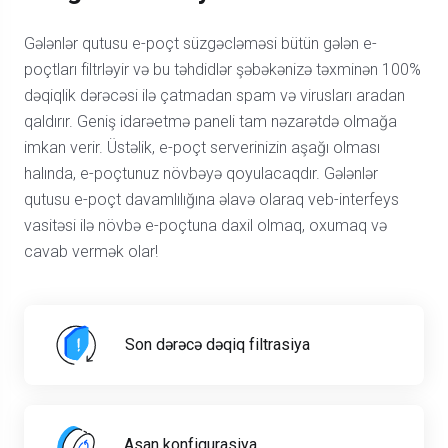
Gələnlər qutusu e-poçt süzgəcləməsi bütün gələn e-
poçtları filtrləyir və bu təhdidlər şəbəkənizə təxminən 100%
dəqiqlik dərəcəsi ilə çatmadan spam və virusları aradan
qaldırır. Geniş idarəetmə paneli tam nəzarətdə olmağa
imkan verir. Üstəlik, e-poçt serverinizin aşağı olması
halında, e-poçtunuz növbəyə qoyulacaqdır. Gələnlər
qutusu e-poçt davamlılığına əlavə olaraq veb-interfeys
vasitəsi ilə növbə e-poçtuna daxil olmaq, oxumaq və
cavab vermək olar!
Son dərəcə dəqiq filtrasiya
Asan konfiqurasiya