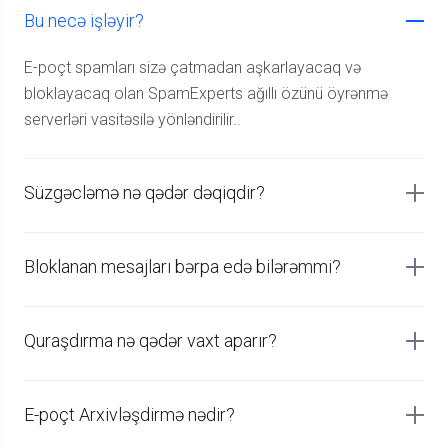
Bu necə işləyir?
E-poçt spamları sizə çatmadan aşkarlayacaq və
bloklayacaq olan SpamExperts ağıllı özünü öyrənmə
serverləri vasitəsilə yönləndirilir..
Süzgəcləmə nə qədər dəqiqdir?
Bloklanan mesajları bərpa edə bilərəmmi?
Quraşdırma nə qədər vaxt aparır?
E-poçt Arxivləşdirmə nədir?