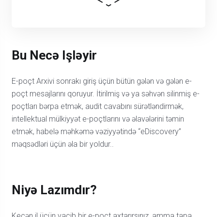
Bu Necə Işləyir
E-poçt Arxivi sonrakı giriş üçün bütün gələn və gələn e-
poçt mesajlarını qoruyur. İtirilmiş və ya səhvən silinmiş e-
poçtları bərpa etmək, audit cavabını sürətləndirmək,
intellektual mülkiyyət e-poçtlarını və əlavələrini təmin
etmək, habelə məhkəmə vəziyyətində “eDiscovery”
məqsədləri üçün əla bir yoldur..
Niyə Lazımdır?
Keçən il üçün vacib bir e-poçt axtarırsınız, amma tapa