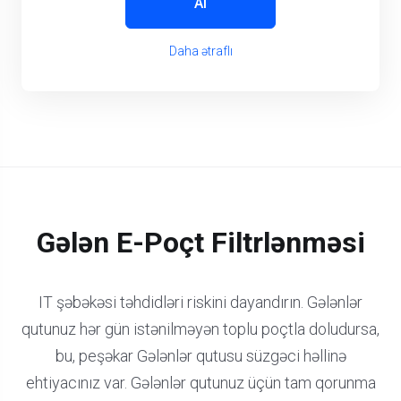
Al
Daha ətraflı
Gələn E-Poçt Filtrlənməsi
IT şəbəkəsi təhdidləri riskini dayandırın. Gələnlər
qutunuz hər gün istənilməyən toplu poçtla doludursa,
bu, peşəkar Gələnlər qutusu süzgəci həllinə
ehtiyacınız var. Gələnlər qutunuz üçün tam qorunma