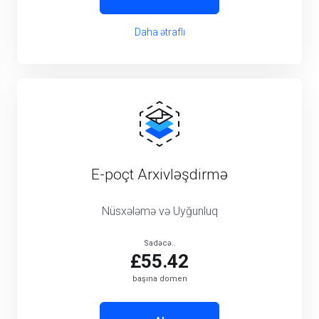
Daha ətraflı
E-poçt Arxivləşdirmə
Nüsxələmə və Uyğunluq
Sadəcə..
£55.42
başına domen