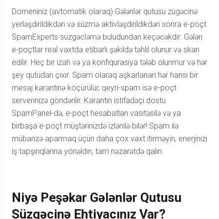
Domeniniz (avtomatik olaraq) Gələnlər qutusu zügəcinə
yerləşdirildikdən və süzmə aktivləşdirildikdən sonra e-poçt
SpamExperts süzgəcləmə buludundan keçəcəkdir. Gələn
e-poçtlar real vaxtda etibarlı şəkildə təhlil olunur və skan
edilir. Heç bir izah və ya konfiqurasiya tələb olunmur və hər
şey qutudan çıxır. Spam olaraq aşkarlanan hər hansı bir
mesaj karantinə köçürülür, qeyri-spam isə e-poçt
serverinizə göndərilir. Karantin istifadəçi dostu
SpamPanel-də, e-poçt hesabatları vasitəsilə və ya
birbaşa e-poçt müştərinizdə izlənilə bilər! Spam ilə
mübarizə aparmaq üçün daha çox vaxt itirməyin, enerjinizi
iş tapşırıqlarına yönəldin, tam nəzarətdə qalın.
Niyə Peşəkar Gələnlər Qutusu
Süzgəcinə Ehtiyacınız Var?