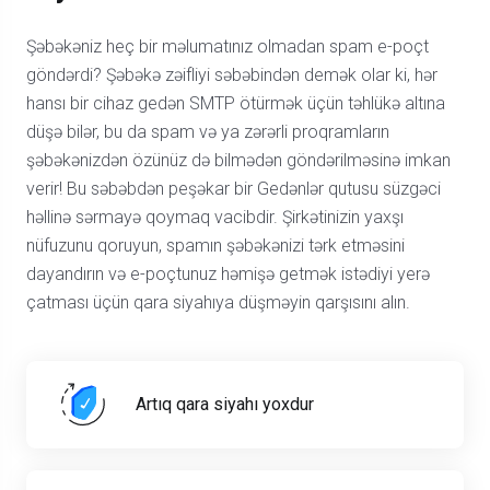
Şəbəkəniz heç bir məlumatınız olmadan spam e-poçt
göndərdi? Şəbəkə zəifliyi səbəbindən demək olar ki, hər
hansı bir cihaz gedən SMTP ötürmək üçün təhlükə altına
düşə bilər, bu da spam və ya zərərli proqramların
şəbəkənizdən özünüz də bilmədən göndərilməsinə imkan
verir! Bu səbəbdən peşəkar bir Gedənlər qutusu süzgəci
həllinə sərmayə qoymaq vacibdir. Şirkətinizin yaxşı
nüfuzunu qoruyun, spamın şəbəkənizi tərk etməsini
dayandırın və e-poçtunuz həmişə getmək istədiyi yerə
çatması üçün qara siyahıya düşməyin qarşısını alın.
Artıq qara siyahı yoxdur