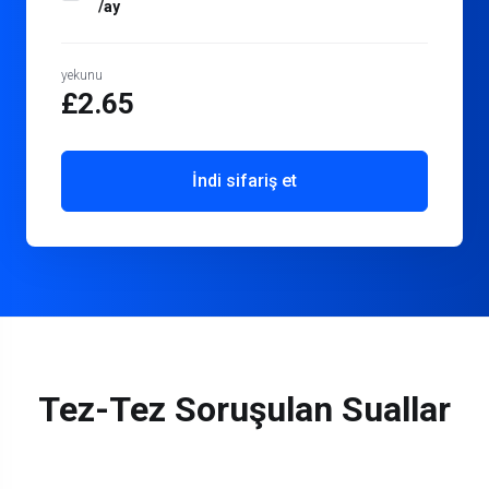
/ay
yekunu
£2.65
İndi sifariş et
Tez-Tez Soruşulan Suallar