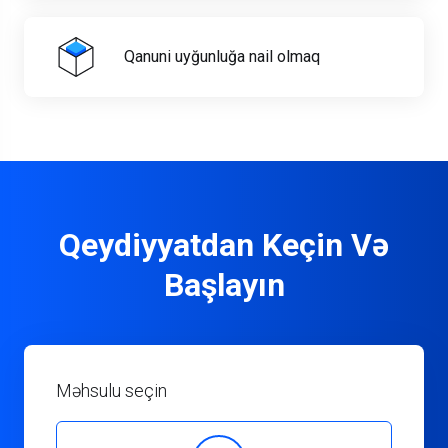
Qanuni uyğunluğa nail olmaq
Qeydiyyatdan Keçin Və
Başlayın
Məhsulu seçin