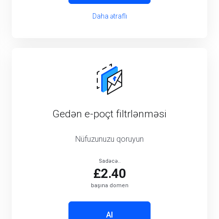
Daha ətraflı
Gedən e-poçt filtrlənməsi
Nüfuzunuzu qoruyun
Sadəcə..
£2.40
başına domen
Al