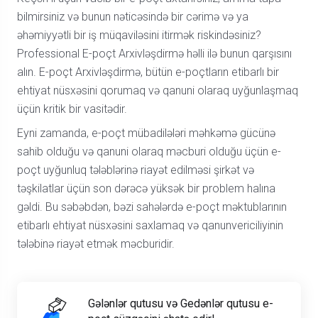
bilmirsiniz və bunun nəticəsində bir cərimə və ya
əhəmiyyətli bir iş müqaviləsini itirmək riskindəsiniz?
Professional E-poçt Arxivləşdirmə həlli ilə bunun qarşısını
alın. E-poçt Arxivləşdirmə, bütün e-poçtların etibarlı bir
ehtiyat nüsxəsini qorumaq və qanuni olaraq uyğunlaşmaq
üçün kritik bir vasitədir.
Eyni zamanda, e-poçt mübadilələri məhkəmə gücünə
sahib olduğu və qanuni olaraq məcburi olduğu üçün e-
poçt uyğunluq tələblərinə riayət edilməsi şirkət və
təşkilatlar üçün son dərəcə yüksək bir problem halına
gəldi. Bu səbəbdən, bəzi sahələrdə e-poçt məktublarının
etibarlı ehtiyat nüsxəsini saxlamaq və qanunvericiliyinin
tələbinə riayət etmək məcburidir.
Gələnlər qutusu və Gedənlər qutusu e-