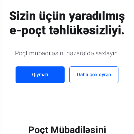
Sizin üçün yaradılmış
e-poçt təhlükəsizliyi.
Poçt mübadiləsini nəzarətdə saxlayın.
Qiyməti
Daha çox öyrən
Poçt Mübadiləsini