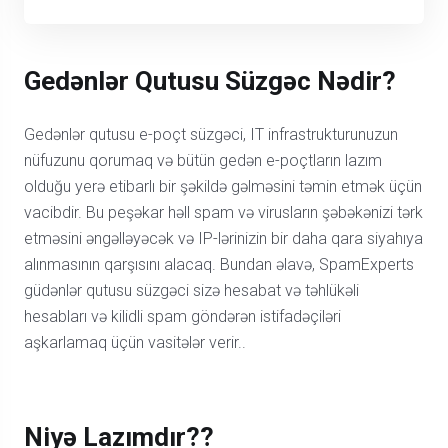
Gedənlər Qutusu Süzgəc Nədir?
Gedənlər qutusu e-poçt süzgəci, IT infrastrukturunuzun
nüfuzunu qorumaq və bütün gedən e-poçtların lazım
olduğu yerə etibarlı bir şəkildə gəlməsini təmin etmək üçün
vacibdir. Bu peşəkar həll spam və virusların şəbəkənizi tərk
etməsini əngəlləyəcək və IP-lərinizin bir daha qara siyahıya
alınmasının qarşısını alacaq. Bundan əlavə, SpamExperts
güdənlər qutusu süzgəci sizə hesabat və təhlükəli
hesabları və kilidli spam göndərən istifadəçiləri
aşkarlamaq üçün vasitələr verir..
Niyə Lazımdır??