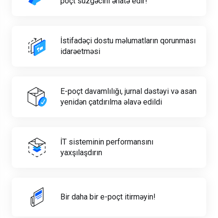
poçt süzgəcini əhatə edir!
İstifadəçi dostu məlumatların qorunması
idarəetməsi
E-poçt davamlılığı, jurnal dəstəyi və asan
yenidən çatdırılma əlavə edildi
İT sisteminin performansını
yaxşılaşdırın
Bir daha bir e-poçt itirməyin!