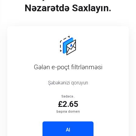
Nəzarətdə Saxlayın.
Gələn e-poçt filtrlənməsi
Şəbəkənizi qoruyun
Sadəcə..
£2.65
başına domen
Al