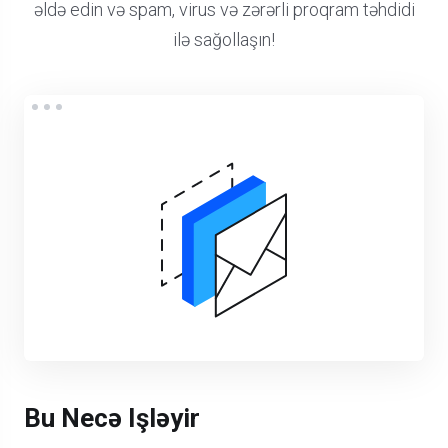
əldə edin və spam, virus və zərərli proqram təhdidi
ilə sağollaşın!
Bu Necə Işləyir